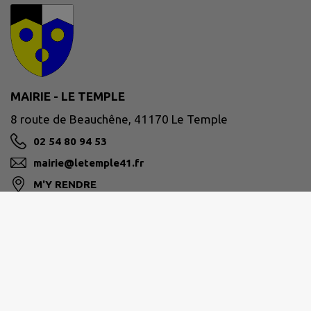
MAIRIE - LE TEMPLE
8 route de Beauchêne, 41170 Le Temple
02 54 80 94 53
mairie@letemple41.fr
M'Y RENDRE
www.letemple41.com