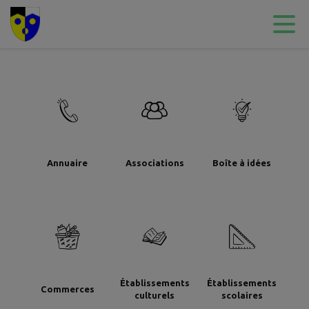
Contenu
Menu
Recherche
Pied de page
Annuaire
Associations
Boîte à idées
Établissements
Établissements
Commerces
culturels
scolaires